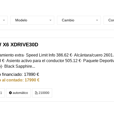
Modelo
Cambio
Com
 X6 XDRIVE30D
miento extra· Speed Limit Info 386.62 €· Alcántara/cuero 2601.4
 €· Asiento activo para el conductor 505.12 €· Paquete Deporti
o)· Black Sapphire...
17890 €
17990 €
1
automático
210000