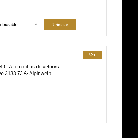
bustible
Reiniciar
Ver
 €· Alfombrillas de velours
vo 3133.73 €· Alpinweib