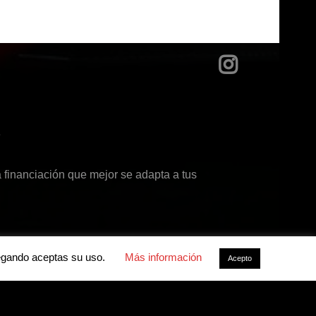
?
 financiación que mejor se adapta a tus
avegando aceptas su uso.
Más información
Acepto
acidad
-
Política de cookies