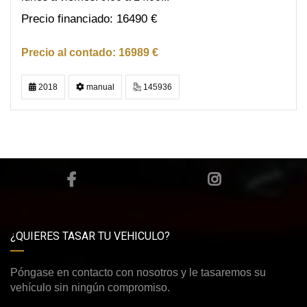
16490 €
16989 €
2018
manual
145936
¿QUIERES TASAR TU VEHICULO?
Póngase en contacto con nosotros y le tasaremos su
vehículo sin ningún compromiso.