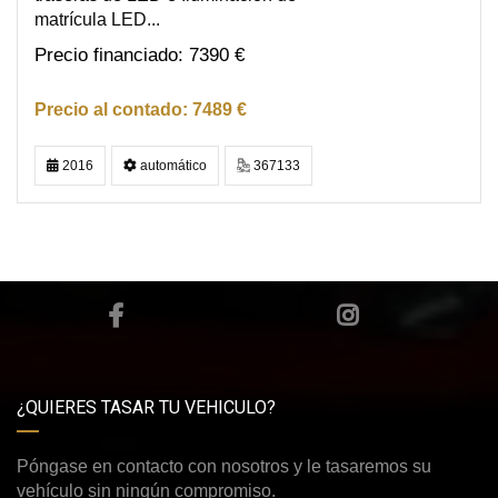
matrícula LED...
7390 €
7489 €
2016
automático
367133
¿QUIERES TASAR TU VEHICULO?
Póngase en contacto con nosotros y le tasaremos su
vehículo sin ningún compromiso.