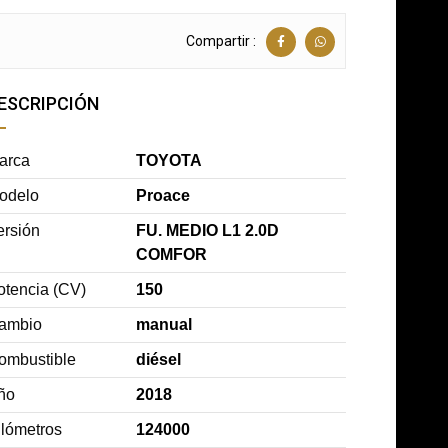
Compartir :
ESCRIPCIÓN
arca
TOYOTA
odelo
Proace
ersión
FU. MEDIO L1 2.0D
COMFOR
otencia (CV)
150
ambio
manual
ombustible
diésel
ño
2018
ilómetros
124000