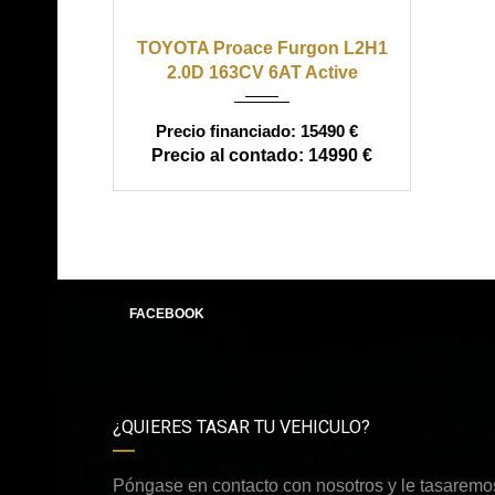
2015
manual
158000
TOYOTA Proace Furgon L2H1
2.0D 163CV 6AT Active
15490 €
14990 €
FACEBOOK
¿QUIERES TASAR TU VEHICULO?
Póngase en contacto con nosotros y le tasaremos