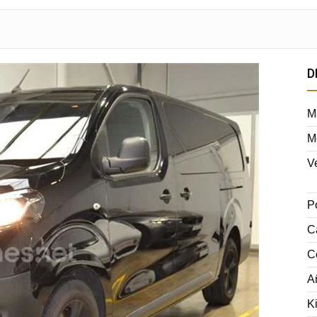
D
M
M
V
P
C
C
A
K